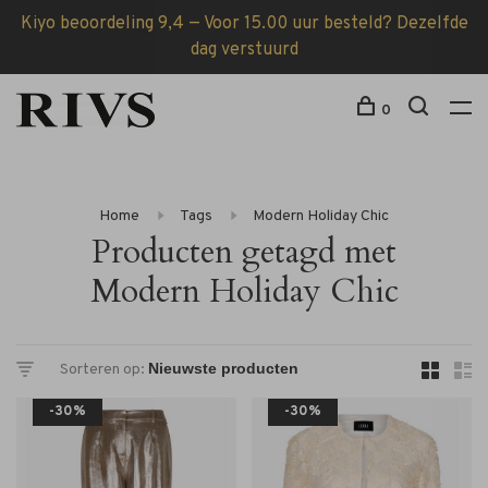
Kiyo beoordeling 9,4 — Voor 15.00 uur besteld? Dezelfde
dag verstuurd
0
Home
Tags
Modern Holiday Chic
Producten getagd met
Modern Holiday Chic
Sorteren op:
-30%
-30%