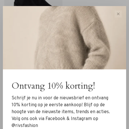
✕
MadOre
MadOre Chelsea Low
Suede black
€269,00
€188,30
Ontvang 10% korting!
Sorteren op:
Schrijf je nu in voor de nieuwsbrief en ontvang
Toon 1 - 3 van 3
10% korting op je eerste aankoop! Blijf op de
hoogte van de nieuwste items, trends en acties.
Volg ons ook via Facebook & Instagram op
@rivsfashion