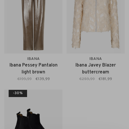
IBANA
IBANA
Ibana Pessey Pantalon
Ibana Javey Blazer
light brown
buttercream
€199,99
€139,99
€259,99
€181,99
-30%