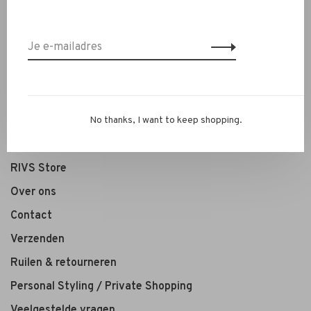
Nieuw
Kleding
Schoenen
Sieraden
Accessoires
No thanks, I want to keep shopping.
SALE
RIVS Store
Over ons
Contact
Verzenden
Ruilen & retourneren
Personal Styling / Private Shopping
Veelgestelde vragen