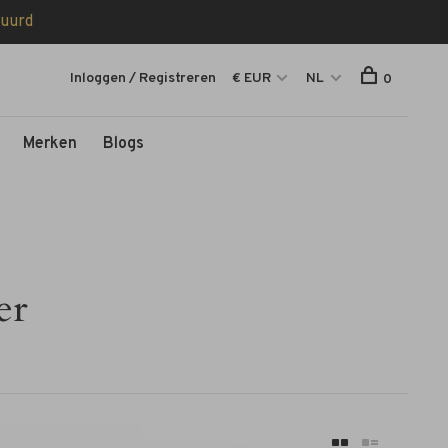
tuurd
Inloggen / Registreren
€ EUR
NL
0
Merken
Blogs
er