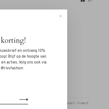
✕
korting!
n!...
nieuwsbrief en ontvang 10%
oop! Blijf op de hoogte van
en acties. Volg ons ook via
 @rivsfashion
Toon 1 - 0 van 0