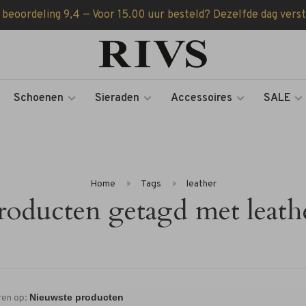
 beoordeling 9,4 — Voor 15.00 uur besteld? Dezelfde dag vers
Schoenen
Sieraden
Accessoires
SALE
Home
Tags
leather
roducten getagd met leath
ren op: