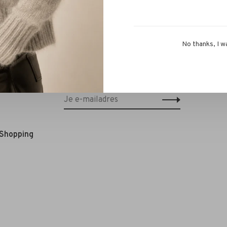
No thanks, I w
Schrijf je in voor onze nieuwsbrief en
ontvang 10% korting op je eerstvolgende
bestelling!*
 Shopping