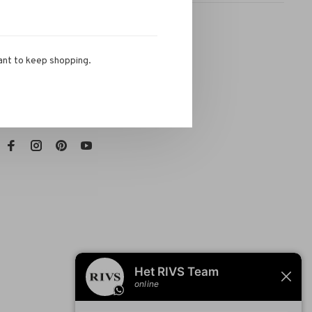
ant to keep shopping.
RIVS Store
Telefoon:
072-721 0960
E-mail:
info@rivs.nl