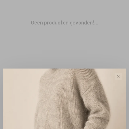
Geen producten gevonden!...
✕
Sorteren op:
Toon 1 - 0 van 0
Nieuw