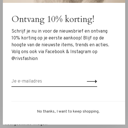
Kleding
Ontvang 10% korting!
Schoenen
Sieraden
Schrijf je nu in voor de nieuwsbrief en ontvang
Accessoires
10% korting op je eerste aankoop! Blijf op de
hoogte van de nieuwste items, trends en acties.
SALE
Volg ons ook via Facebook & Instagram op
@rivsfashion
RIVS Store
Over ons
Contact
Verzenden
Ruilen & retourneren
No thanks, I want to keep shopping.
Personal Styling / Private Shopping
Veelgestelde vragen