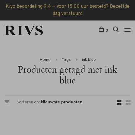
Kiyo beoordeling 9,4 — Voor 15.00 uur besteld? Dezelfde
dag verstuurd
0
Home
Tags
ink blue
Producten getagd met ink
blue
Sorteren op: