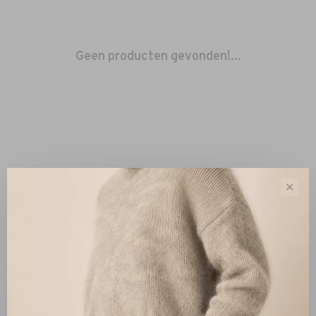
Geen producten gevonden!...
✕
Sorteren op:
Toon 1 - 0 van 0
Nieuw