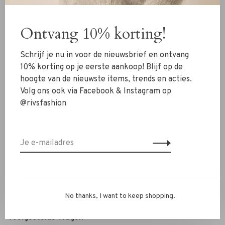
Kleding
Ontvang 10% korting!
Schoenen
Sieraden
Schrijf je nu in voor de nieuwsbrief en ontvang
Accessoires
10% korting op je eerste aankoop! Blijf op de
hoogte van de nieuwste items, trends en acties.
SALE
Volg ons ook via Facebook & Instagram op
@rivsfashion
RIVS Store
Over ons
Contact
Verzenden
Ruilen & retourneren
No thanks, I want to keep shopping.
Personal Styling / Private Shopping
Veelgestelde vragen