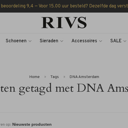
 beoordeling 9,4 — Voor 15.00 uur besteld? Dezelfde dag vers
Schoenen
Sieraden
Accessoires
SALE
Home
Tags
DNA Amsterdam
cten getagd met DNA Ams
ren op: