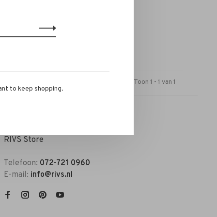
Toon 1 - 1 van 1
ant to keep shopping.
RIVS Store
Telefoon:
072-721 0960
E-mail:
info@rivs.nl