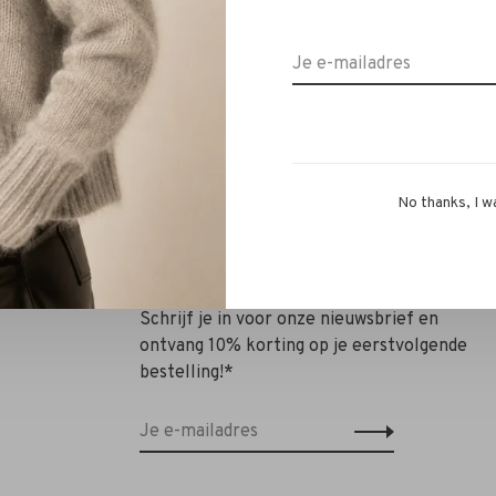
terdam Pants Ann black
€599,95
No thanks, I w
Schrijf je in voor onze nieuwsbrief en
ontvang 10% korting op je eerstvolgende
bestelling!*