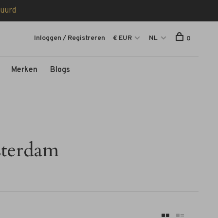
tuurd
Inloggen / Registreren
€ EUR
NL
0
Merken
Blogs
terdam