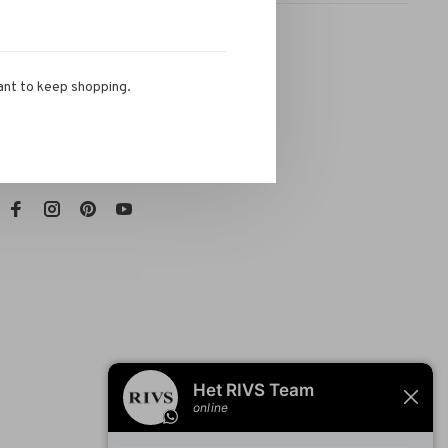
ant to keep shopping.
RIVS Store
Telefoon:
072-721 0960
E-mail:
info@rivs.nl