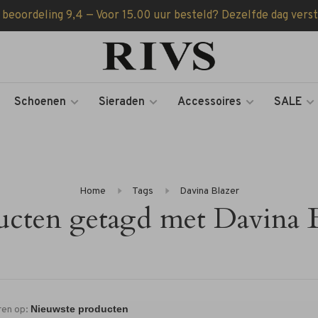
 beoordeling 9,4 — Voor 15.00 uur besteld? Dezelfde dag vers
Schoenen
Sieraden
Accessoires
SALE
Home
Tags
Davina Blazer
ucten getagd met Davina B
ren op: