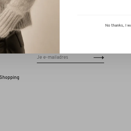
No thanks, I w
Schrijf je in voor onze nieuwsbrief en
ontvang 10% korting op je eerstvolgende
bestelling!*
 Shopping