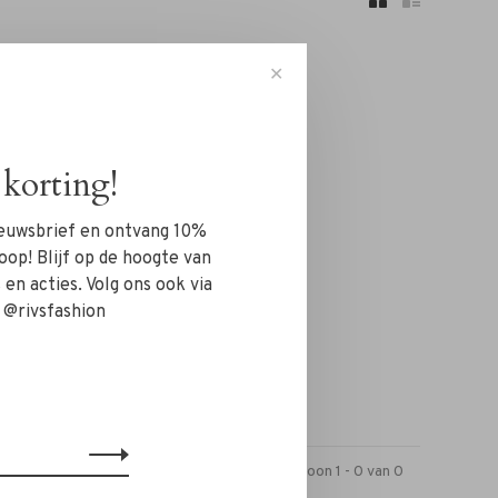
✕
korting!
n!...
nieuwsbrief en ontvang 10%
oop! Blijf op de hoogte van
en acties. Volg ons ook via
 @rivsfashion
Toon 1 - 0 van 0