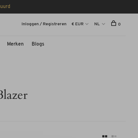
tuurd
Inloggen / Registreren
€ EUR
NL
0
Merken
Blogs
lazer