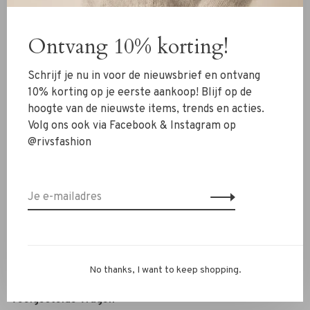
Kleding
Ontvang 10% korting!
Schoenen
Sieraden
Schrijf je nu in voor de nieuwsbrief en ontvang
Accessoires
10% korting op je eerste aankoop! Blijf op de
hoogte van de nieuwste items, trends en acties.
SALE
Volg ons ook via Facebook & Instagram op
@rivsfashion
RIVS Store
Over ons
Contact
Verzenden
Ruilen & retourneren
No thanks, I want to keep shopping.
Personal Styling / Private Shopping
Veelgestelde vragen