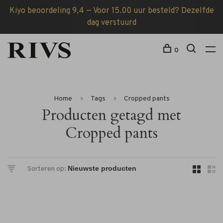
Kiyo beoordeling 9,4 — Voor 15.00 uur besteld? Dezelfde
dag verstuurd
0
Home
Tags
Cropped pants
Producten getagd met
Cropped pants
Sorteren op: