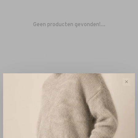
Geen producten gevonden!...
✕
Sorteren op:
Toon 1 - 0 van 0
Nieuw