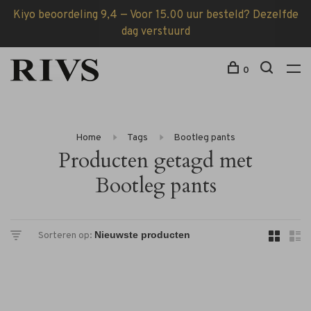
Kiyo beoordeling 9,4 — Voor 15.00 uur besteld? Dezelfde
dag verstuurd
0
Home
Tags
Bootleg pants
Producten getagd met
Bootleg pants
Sorteren op: