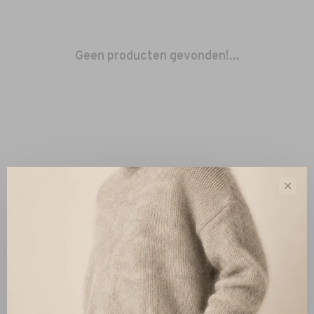
Geen producten gevonden!...
✕
Sorteren op:
Toon 1 - 0 van 0
Nieuw