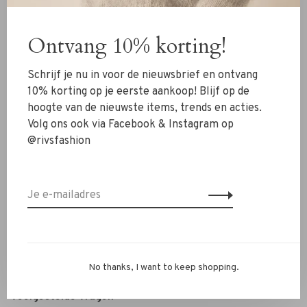
Kleding
Ontvang 10% korting!
Schoenen
Sieraden
Schrijf je nu in voor de nieuwsbrief en ontvang
Accessoires
10% korting op je eerste aankoop! Blijf op de
hoogte van de nieuwste items, trends en acties.
SALE
Volg ons ook via Facebook & Instagram op
@rivsfashion
RIVS Store
Over ons
Contact
Verzenden
Ruilen & retourneren
No thanks, I want to keep shopping.
Personal Styling / Private Shopping
Veelgestelde vragen