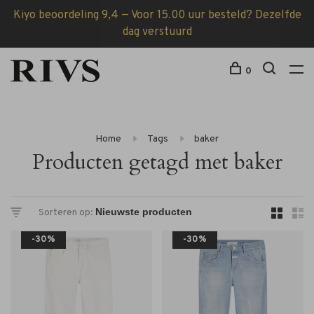
Kiyo beoordeling 9,4 — Voor 15.00 uur besteld? Dezelfde
dag verstuurd
0
Home
Tags
baker
Producten getagd met baker
Sorteren op:
-30%
-30%