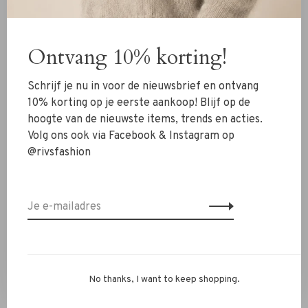
Nieuw
Kleding
Ontvang 10% korting!
Schoenen
Schrijf je nu in voor de nieuwsbrief en ontvang
Sieraden
10% korting op je eerste aankoop! Blijf op de
Accessoires
hoogte van de nieuwste items, trends en acties.
SALE
Volg ons ook via Facebook & Instagram op
@rivsfashion
RIVS Store
Over ons
Contact
Verzenden
Ruilen & retourneren
No thanks, I want to keep shopping.
Personal Styling / Private Shopping