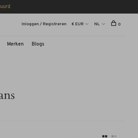
tuurd
Inloggen / Registreren
€ EUR
NL
0
Merken
Blogs
ans