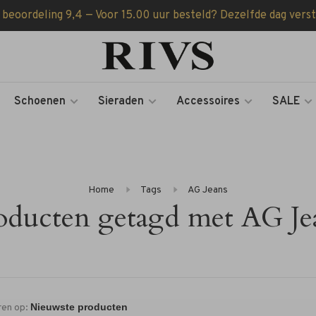
 beoordeling 9,4 — Voor 15.00 uur besteld? Dezelfde dag vers
Schoenen
Sieraden
Accessoires
SALE
Home
Tags
AG Jeans
oducten getagd met AG Je
ren op: