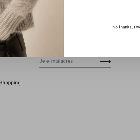
No thanks, I w
Schrijf je in voor onze nieuwsbrief en
ontvang 10% korting op je eerstvolgende
bestelling!*
 Shopping