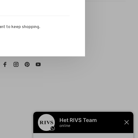
ant to keep shopping.
RIVS Store
Telefoon:
072-721 0960
E-mail:
info@rivs.nl