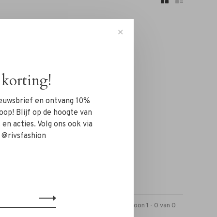
✕
korting!
n!...
nieuwsbrief en ontvang 10%
oop! Blijf op de hoogte van
en acties. Volg ons ook via
 @rivsfashion
Toon 1 - 0 van 0