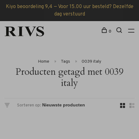
Kiyo beoordeling 9,4 — Voor 15.00 uur besteld? Dezelfde
dag verstuurd
0
Home
Tags
0039 italy
Producten getagd met 0039
italy
Sorteren op: