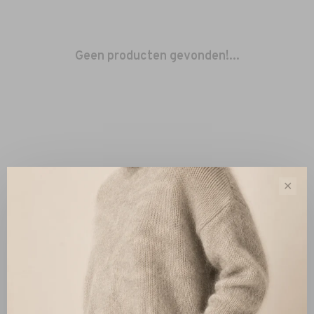
Geen producten gevonden!...
✕
Sorteren op:
Toon 1 - 0 van 0
Nieuw