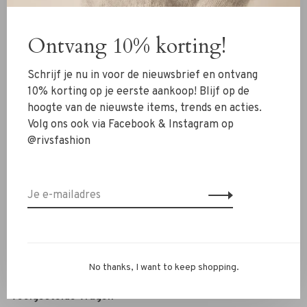
Kleding
Ontvang 10% korting!
Schoenen
Sieraden
Schrijf je nu in voor de nieuwsbrief en ontvang
Accessoires
10% korting op je eerste aankoop! Blijf op de
hoogte van de nieuwste items, trends en acties.
SALE
Volg ons ook via Facebook & Instagram op
@rivsfashion
RIVS Store
Over ons
Contact
Verzenden
Ruilen & retourneren
No thanks, I want to keep shopping.
Personal Styling / Private Shopping
Veelgestelde vragen