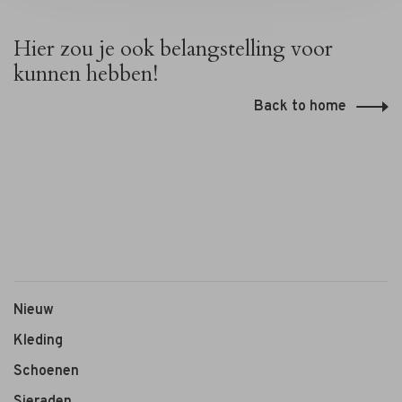
Hier zou je ook belangstelling voor
kunnen hebben!
Back to home
Shawl
Kaia
Stripe
€24,95
green
Nieuw
Kleding
Schoenen
Sieraden