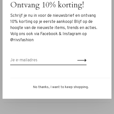
De shawl is gemaakt van een luxe mix van 16% cashmere,
Ontvang 10% korting!
30% wol, 25% polyamide en 35% viscose, waardoor hij
heerlijk zacht aanvoelt en tegelijkertijd warm en
Schrijf je nu in voor de nieuwsbrief en ontvang
lichtgewicht is.
10% korting op je eerste aankoop! Blijf op de
hoogte van de nieuwste items, trends en acties.
✔ Luxe cashmere- en wolmix
Volg ons ook via Facebook & Instagram op
✔ Zacht, warm en comfortabel
@rivsfashion
✔ Tijdloos streeppatroon
✔ Stijlvolle moss green kleur
✔ Perfect voor elk seizoen
Twijfel je nog of heb je een vraag? Neem contact met ons
op via WhatsApp 06-13069593, mail naar
info@rivs.nl
of
bel 072-7210960. Wij helpen je graag verder.
No thanks, I want to keep shopping.