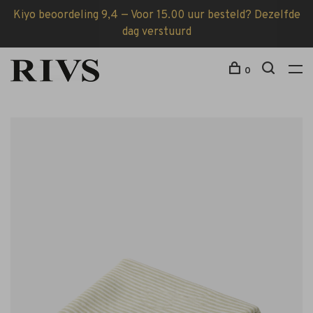
Kiyo beoordeling 9,4 — Voor 15.00 uur besteld? Dezelfde
dag verstuurd
0