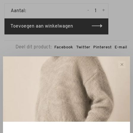
-
+
Aantal:
Toevoegen aan winkelwagen
Deel dit product:
Facebook
Twitter
Pinterest
E-mail
✕
Beschrijving
Reviews
De Shawl Cassy Stripe in moss green is een stijlvolle en
comfortabele accessoire met een tijdloos karakter. Het
fijne streeppatroon in een zachte groentint geeft een
frisse en elegante uitstraling aan je outfit.