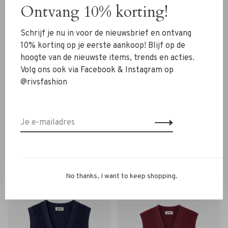
Ontvang 10% korting!
Schrijf je nu in voor de nieuwsbrief en ontvang
10% korting op je eerste aankoop! Blijf op de
hoogte van de nieuwste items, trends en acties.
Volg ons ook via Facebook & Instagram op
@rivsfashion
Zenggi Amsterdam
Zenggi Amsterdam
Zenggi Soft Furry Alpaca
Zenggi Soft Furry Alpaca
Cardigan shiraz
Cardigan grey melange
€295,00
€295,00
No thanks, I want to keep shopping.