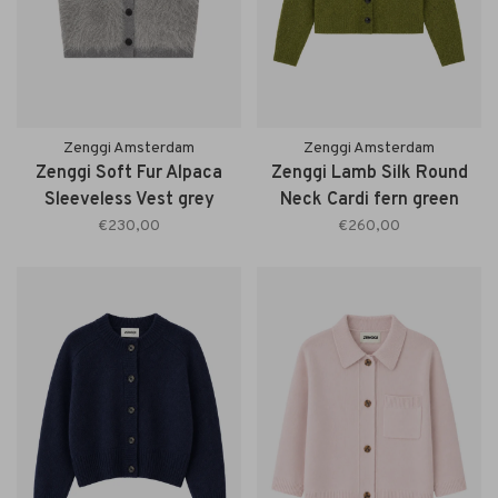
Zenggi Amsterdam
Zenggi Amsterdam
Zenggi Soft Fur Alpaca
Zenggi Lamb Silk Round
Sleeveless Vest grey
Neck Cardi fern green
melange
€230,00
€260,00