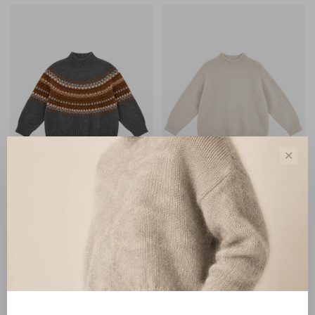
✕
Zenggi Amsterdam
Zenggi Amsterdam
Zenggi Chunky Fair Isle
Zenggi Alpaca Cotton Roll
Sweater dark grey melange
Neck Sweater eggshell
€310,00
€260,00