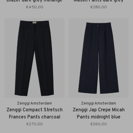
Blazer dark grey melange
Mason Pants dark grey
melange
€450,00
€280,00
Zenggi Amsterdam
Zenggi Amsterdam
Zenggi Compact Stretsch
Zenggi Jap Crepe Micah
Frances Pants charcoal
Pants midnight blue
€270,00
€260,00