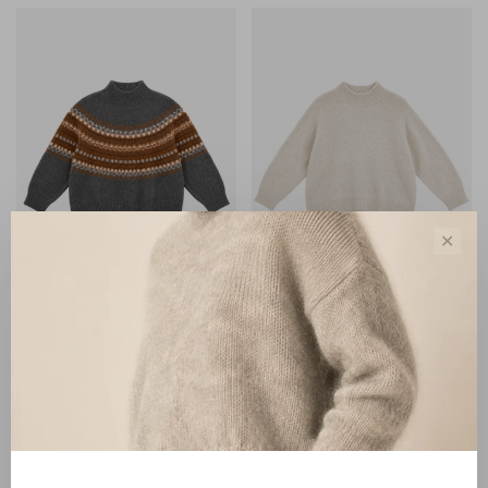
✕
Zenggi Amsterdam
Zenggi Amsterdam
Zenggi Chunky Fair Isle
Zenggi Alpaca Cotton Roll
Sweater dark grey melange
Neck Sweater eggshell
€310,00
€260,00