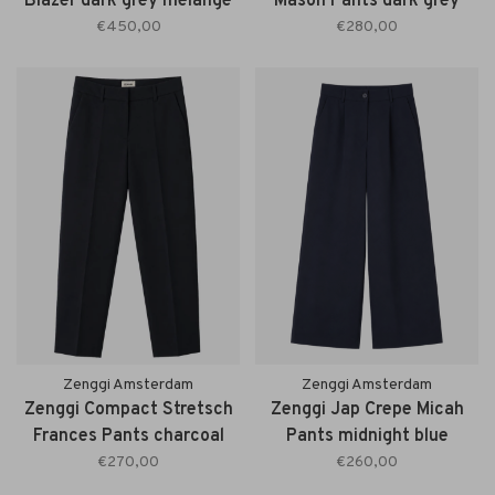
Blazer dark grey melange
Mason Pants dark grey
melange
€450,00
€280,00
Zenggi Amsterdam
Zenggi Amsterdam
Zenggi Compact Stretsch
Zenggi Jap Crepe Micah
Frances Pants charcoal
Pants midnight blue
€270,00
€260,00