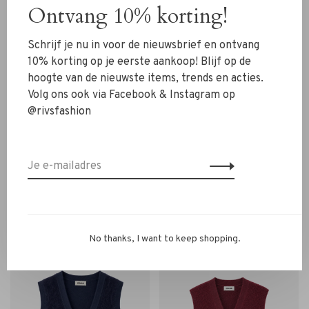
Ontvang 10% korting!
Schrijf je nu in voor de nieuwsbrief en ontvang
10% korting op je eerste aankoop! Blijf op de
hoogte van de nieuwste items, trends en acties.
Volg ons ook via Facebook & Instagram op
@rivsfashion
Zenggi Amsterdam
Zenggi Amsterdam
Zenggi Soft Furry Alpaca
Zenggi Soft Furry Alpaca
Cardigan shiraz
Cardigan grey melange
€295,00
€295,00
No thanks, I want to keep shopping.