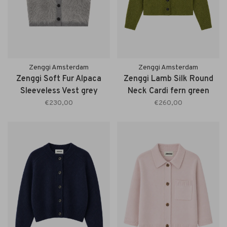
Zenggi Amsterdam
Zenggi Amsterdam
Zenggi Soft Fur Alpaca
Zenggi Lamb Silk Round
Sleeveless Vest grey
Neck Cardi fern green
melange
€230,00
€260,00