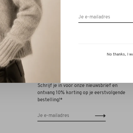
€298,00
€298,00
No thanks, I w
Schrijf je in voor onze nieuwsbrief en
ontvang 10% korting op je eerstvolgende
bestelling!*