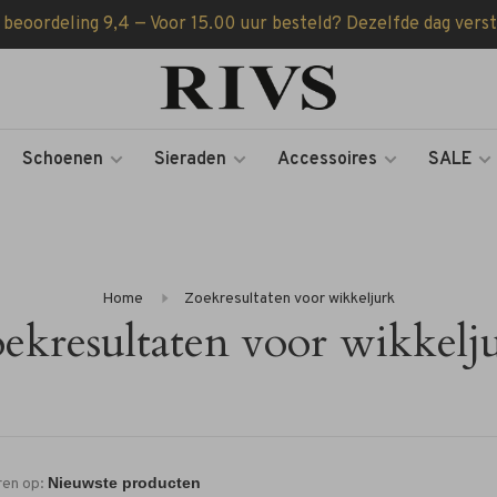
 beoordeling 9,4 — Voor 15.00 uur besteld? Dezelfde dag vers
Schoenen
Sieraden
Accessoires
SALE
Home
Zoekresultaten voor wikkeljurk
ekresultaten voor wikkelj
ren op: