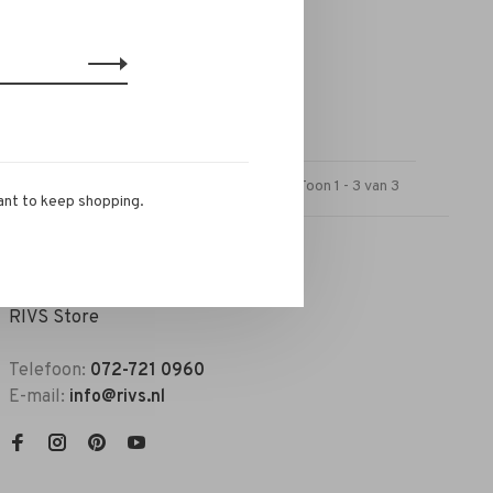
€298,00
Toon 1 - 3 van 3
ant to keep shopping.
RIVS Store
Telefoon:
072-721 0960
E-mail:
info@rivs.nl