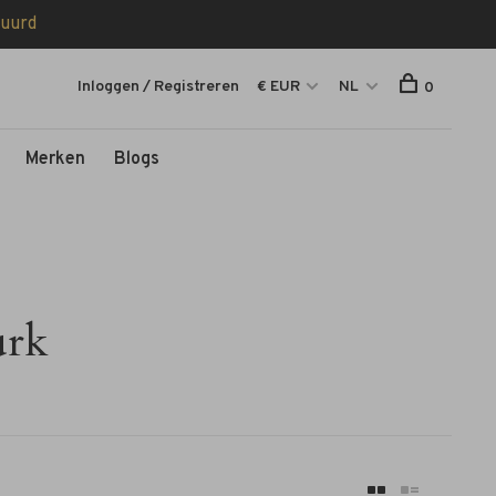
tuurd
Inloggen / Registreren
€ EUR
NL
0
Merken
Blogs
urk