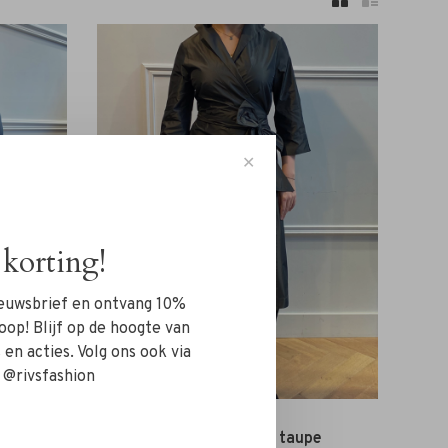
✕
korting!
nieuwsbrief en ontvang 10%
oop! Blijf op de hoogte van
en acties. Volg ons ook via
 @rivsfashion
y
Rivs Wikkel Jurk taupe