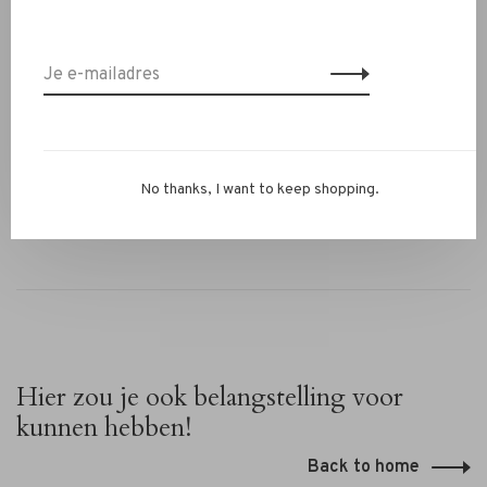
✔ Flexibele gumzool met vintage uitstraling
✔ Frisse blauwe kleur
✔ Valt normaal op maat
Heb je vragen of wil je combineren met andere items?
Stuur ons een WhatsApp op 06-13069593, mail naar
info@rivs.nl
of bel 072-7210960. Je bent ook welkom in
No thanks, I want to keep shopping.
onze winkel in Alkmaar – Ritsevoort 21!
Hier zou je ook belangstelling voor
kunnen hebben!
Back to home