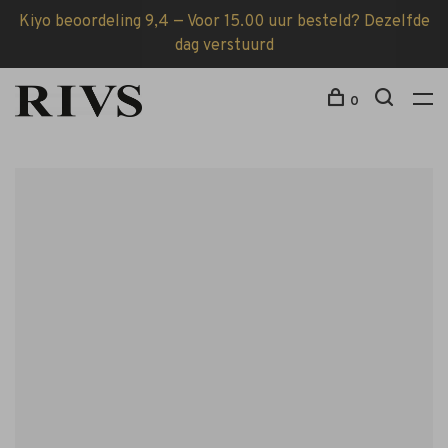
Kiyo beoordeling 9,4 — Voor 15.00 uur besteld? Dezelfde
dag verstuurd
0