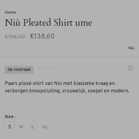
Home
Niù Pleated Shirt ume
€138,60
€198,00
Niù
•
•
•
•
•
Op voorraad
Paars plissé-shirt van Niù met klassieke kraag en
verborgen knoopsluiting, vrouwelijk, soepel en modern.
Size :
S
M
L
XL