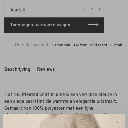
-
+
Aantal:
Toevoegen aan winkelwagen
Deel dit product:
Facebook
Twitter
Pinterest
E-mail
Beschrijving
Reviews
Het Niù Pleated Shirt in ume is een verfijnde blouse in
een diepe paarstint die warmte en elegantie uitstraalt.
Gemaakt van 100% polyester met een fijne
plisséstructuur, voelt deze blouse licht en soepel aan op
de huid. De klassieke kraag en verborgen knoopsluiting
✕