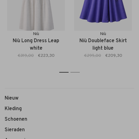
Niù
Niù
Niù Long Dress Leap
Niù Doubleface Skirt
white
light blue
€319,00
€223,30
€299,00
€209,30
1
2
Nieuw
Kleding
Schoenen
Sieraden