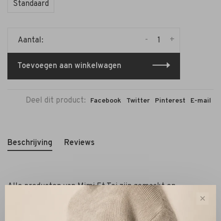
Standaard
-
+
Aantal:
Toevoegen aan winkelwagen
Deel dit product:
Facebook
Twitter
Pinterest
E-mail
Beschrijving
Reviews
Alle producten van Mimi Et Toi zijn gemaakt en
afgewerkt met uitsluitend hoogwaardige materialen.
✕