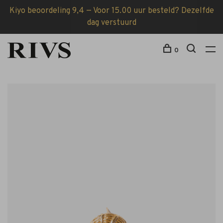
Kiyo beoordeling 9,4 — Voor 15.00 uur besteld? Dezelfde
dag verstuurd
0