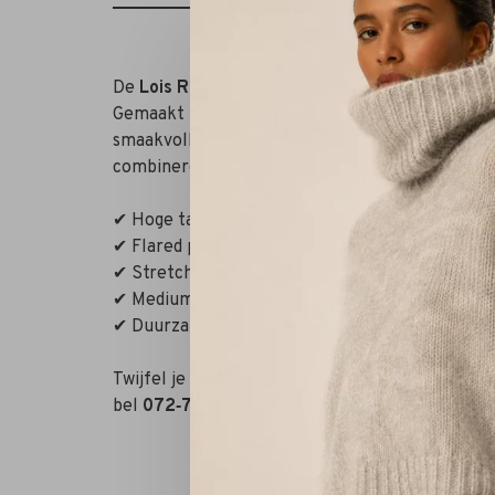
De
Lois Raval 16 Jeans Cobalt Stone
is een flat
Gemaakt in Spanje van stretch denim met hoogwaa
smaakvolle uitlopende pijpen creëren een elega
combineren – perfect draagbaar van casual dag 
✔ Hoge taille voor mooie vorm
✔ Flared pijpen: klassiek en stijlvol
✔ Stretchstof: comfort en flexibiliteit
✔ Mediumblauwe wassing – tijdloos en fris
✔ Duurzame Bio Denim – zorgzaam geproduceer
Twijfel je over de maat of styling? Neem contac
bel
072‑7210960
, of bezoek onze winkel in Alk