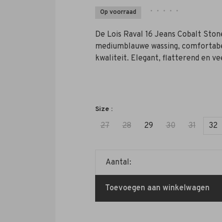
•
•
•
•
•
Op voorraad
De Lois Raval 16 Jeans Cobalt Stone
mediumblauwe wassing, comfortabe
kwaliteit. Elegant, flatterend en ve
Size :
27
28
29
30
31
32
Aantal:
Toevoegen aan winkelwagen