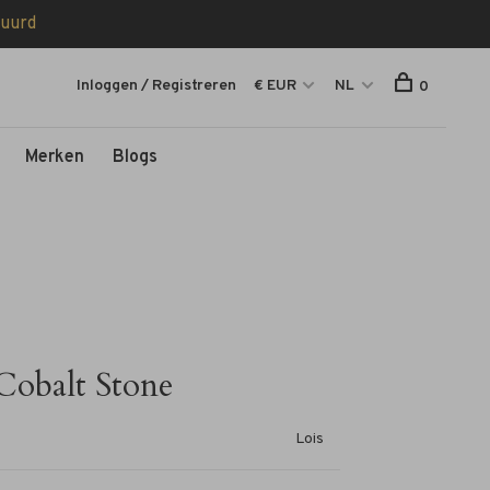
tuurd
Inloggen / Registreren
€ EUR
NL
0
Merken
Blogs
 Cobalt Stone
Lois