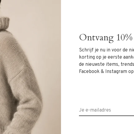
tering high-rise flare jeans uit de Bio Denim collectie.
rdige afwerking, de hoge taille omlijnt de taille en de
Ontvang 10% 
nte silhouet. De mediumblauwe wassing is veelzijdig te
tot avond look.
Schrijf je nu in voor de 
korting op je eerste aank
de nieuwste items, trends 
Facebook & Instagram op
d in Spanje
t via
WhatsApp 06‑13069593
, mail naar
info@rivs.nl
of
maar – Ritsevoort 21.