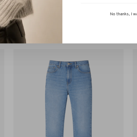
No thanks, I w
or kunnen hebben!