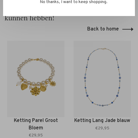
No thanks, I want to keep shopping.
Hier zou je ook belangstelling voor
kunnen hebben!
Back to home
Ketting Parel Groot
Ketting Lang Jade blauw
Bloem
€29,95
€29,95