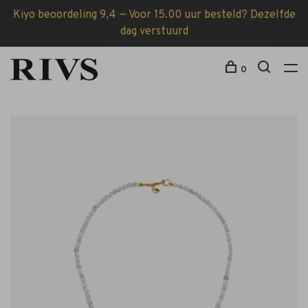
Kiyo beoordeling 9,4 — Voor 15.00 uur besteld? Dezelfde
dag verstuurd
0