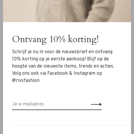
Deze lange ketting is perfect om je outfit een bohemian
en stijlvolle touch te geven. Ideaal om solo te dragen of
te combineren met andere sieraden.
✔ Witte kralen
Ontvang 10% korting!
✔ Kwastje en speelse hanger
✔ Licht en comfortabel
✔ Bohemian en zomerse uitstraling
Schrijf je nu in voor de nieuwsbrief en ontvang
✔ Perfect voor elke gelegenheid
10% korting op je eerste aankoop! Blijf op de
hoogte van de nieuwste items, trends en acties.
Twijfel je nog of heb je een vraag? Neem contact met ons
Volg ons ook via Facebook & Instagram op
op via WhatsApp 06-13069593, mail naar
info@rivs.nl
of
@rivsfashion
bel 072-7210960. Wij helpen je graag verder.