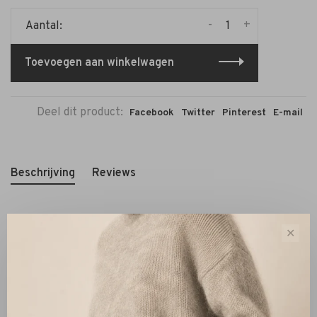
-
+
Aantal:
Toevoegen aan winkelwagen
Deel dit product:
Facebook
Twitter
Pinterest
E-mail
Beschrijving
Reviews
✕
De Ketting Lang Pompoen wit is een elegante en speelse
accessoire met een frisse uitstraling. De combinatie van
witte kralen, een kwastje en een subtiele gekleurde
hanger zorgt voor een lichte en zomerse look.