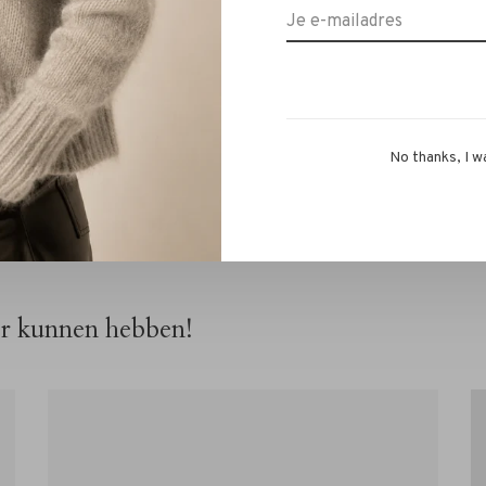
met ons RIVS-team via de chat of
info@rivs.nl
. We
No thanks, I w
or kunnen hebben!