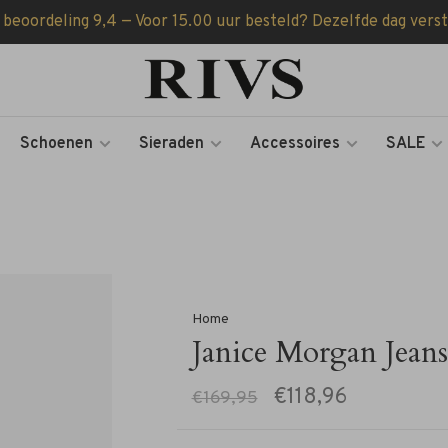
 beoordeling 9,4 — Voor 15.00 uur besteld? Dezelfde dag vers
Schoenen
Sieraden
Accessoires
SALE
Home
Janice Morgan Jeans
€118,96
€169,95