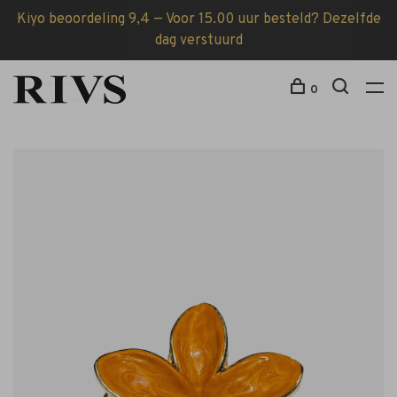
Kiyo beoordeling 9,4 — Voor 15.00 uur besteld? Dezelfde
dag verstuurd
0