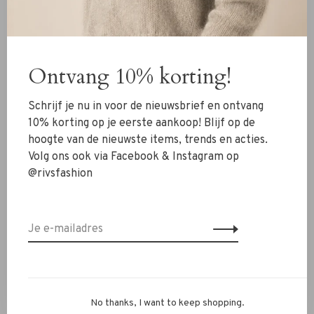
✔ Opvallend bloemdesign
✔ Warme oranje kleur
✔ Gouden details
Ontvang 10% korting!
✔ Stevig en praktisch
✔ Perfect voor elke gelegenheid
Schrijf je nu in voor de nieuwsbrief en ontvang
Twijfel je nog of heb je een vraag? Neem contact met ons
10% korting op je eerste aankoop! Blijf op de
op via WhatsApp 06-13069593, mail naar
info@rivs.nl
of
hoogte van de nieuwste items, trends en acties.
bel 072-7210960. Wij helpen je graag verder.
Volg ons ook via Facebook & Instagram op
@rivsfashion
Hier zou je ook belangstelling voor
kunnen hebben!
No thanks, I want to keep shopping.