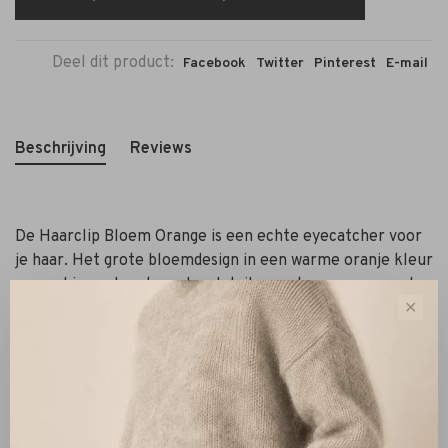
Deel dit product:
Facebook
Twitter
Pinterest
E-mail
Beschrijving
Reviews
De Haarclip Bloem Orange is een echte eyecatcher voor
je haar. Het grote bloemdesign in een warme oranje kleur
gecombineerd met gouden details zorgt voor een speelse
en luxe uitstraling.
✕
Deze haarclip is perfect om je kapsel eenvoudig te stylen
en geeft elke look een zomerse en energieke touch.
Ideaal voor zowel dagelijks gebruik als speciale
gelegenheden.