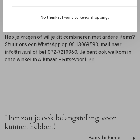
✔ Praktische zakken in de zijnaad
✔ Subtiele plooien voor elegant vallend silhouet
No thanks, I want to keep shopping.
✔ Zwart kleur geeft veelzijdigheid
Heb je vragen of wil je dit combineren met andere items?
Stuur ons een WhatsApp op 06‑13069593, mail naar
info@rivs.nl
of bel 072‑7210960. Je bent ook welkom in
onze winkel in Alkmaar – Ritsevoort 21!
Hier zou je ook belangstelling voor
kunnen hebben!
Back to home