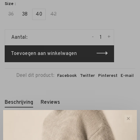
Size :
36
38
40
42
-
+
Aantal:
Toevoegen aan winkelwagen
Deel dit product:
Facebook
Twitter
Pinterest
E-mail
Beschrijving
Reviews
✕
Ontdek de
Pantalon Iris Noir
, een verfijnd statementstuk
dat moeiteloos elegante looks creëert met comfort. De