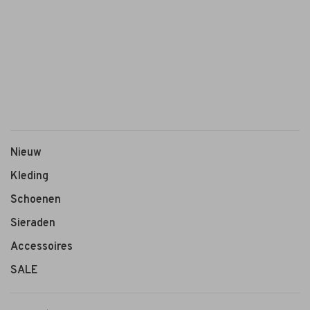
Des
Petits
Hauts
Des
Petits
Hauts
€109,00
Filoute
Shirt
Nieuw
Steep
rood
Kleding
ecru
Schoenen
Sieraden
Accessoires
SALE