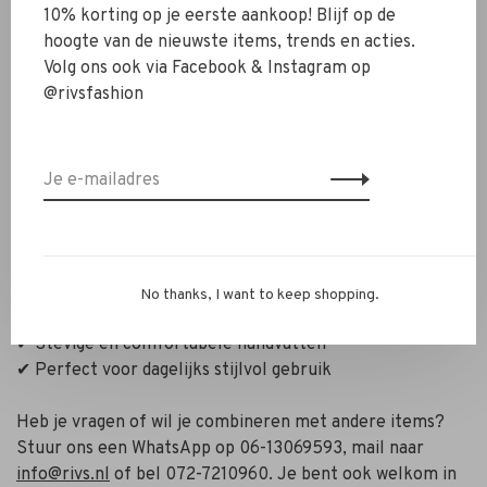
combineert met zowel zakelijke als casual looks.
10% korting op je eerste aankoop! Blijf op de
hoogte van de nieuwste items, trends en acties.
Het formaat is stijlvol en praktisch zonder oversized te
Volg ons ook via Facebook & Instagram op
zijn – perfect voor je dagelijkse essentials zoals telefoon,
@rivsfashion
portemonnee, sleutels en een kleine agenda. De stevige
handvatten liggen comfortabel in de hand en maken de
tas geschikt voor werk, lunchafspraken of een dag in de
stad. De strakke belijning benadrukt de rijke structuur
van het leer.
✔ Hoogwaardig leer met croco reliëf
✔ Elegant, compact formaat
No thanks, I want to keep shopping.
✔ Tijdloze donkergroene kleur
✔ Stevige en comfortabele handvatten
✔ Perfect voor dagelijks stijlvol gebruik
Heb je vragen of wil je combineren met andere items?
Stuur ons een WhatsApp op 06-13069593, mail naar
info@rivs.nl
of bel 072-7210960. Je bent ook welkom in