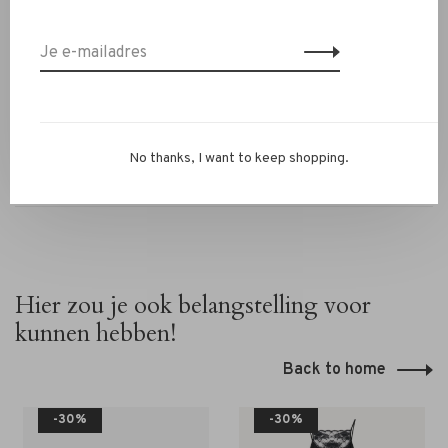
cm)
Twijfel je over je maat? Neem gerust contact op via chat
of via
info@rivs.nl
— we helpen je graag. Je bent ook
welkom in onze winkel in Alkmaar – Ritsevoort 21!
No thanks, I want to keep shopping.
Hier zou je ook belangstelling voor
kunnen hebben!
Back to home
-30%
-30%