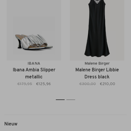
IBANA
Malene Birger
Ibana Ambia Slipper
Malene Birger Libbie
metallic
Dress black
€179,95
€125,96
€300,00
€210,00
1
2
Nieuw