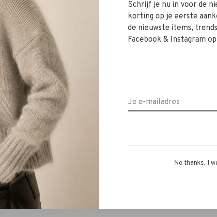
ch. De getailleerde pasvorm en nachtblauwe kleur zorgen
Schrijf je nu in voor de 
rkt in zakelijke én casual settings.
korting op je eerste aank
de nieuwste items, trends 
f met een T‑shirt en jeans in je vrije tijd, deze blazer
Facebook & Instagram op
dviseren we bij twijfel contact op te nemen via WhatsApp
ur ons een WhatsApp op 06‑13069593 of bel 072‑7210960.
No thanks, I w
 winkel in Alkmaar – Ritsevoort 21.