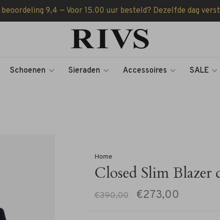
 beoordeling 9,4 — Voor 15.00 uur besteld? Dezelfde dag vers
Schoenen
Sieraden
Accessoires
SALE
Home
Closed Slim Blazer 
€273,00
€390,00