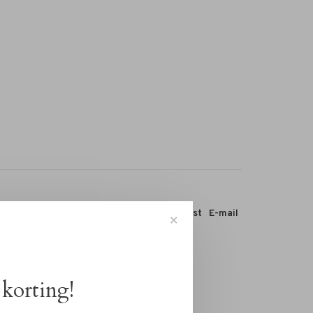
 dit product:
Facebook
Twitter
Pinterest
E-mail
✕
korting!