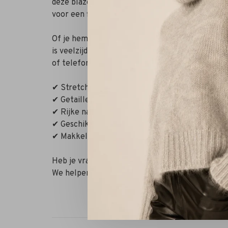
deze blazer zowel structuur als subtiele stret
voor een flatterend silhouette dat moeiteloos we
Of je hem nu draagt over een blouse op kantoor o
is veelzijdig inzetbaar. Voor een perfecte fit a
of telefonisch – wij staan voor je klaar.
✔ Stretch wolmix voor comfort
✔ Getailleerde, vrouwelijke pasvorm
✔ Rijke nachtblauwe colorway (‘dark night’)
✔ Geschikt voor werk en weekend
✔ Makkelijk te combineren met allerlei outfits
Heb je vragen of twijfel je over de maat? Stu
We helpen je graag! Je bent ook welkom in onze