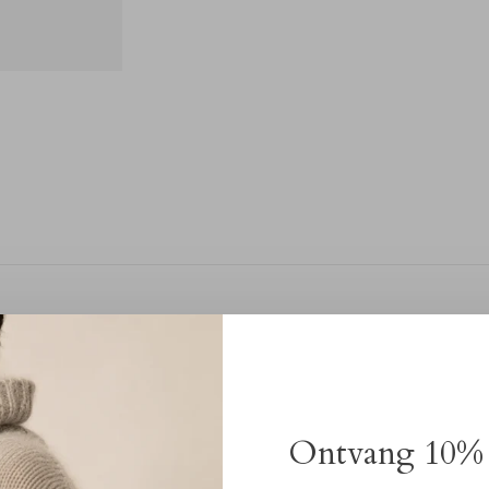
Deel
Ontvang 10% 
volle essential die elegantie en draagcomfort
 53% polyester, 43% virgin wool en 4% elastaan, biedt