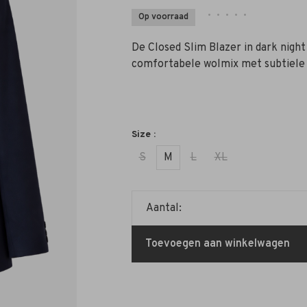
•
•
•
•
•
Op voorraad
De Closed Slim Blazer in dark night
comfortabele wolmix met subtiele 
Size :
S
M
L
XL
Aantal:
Toevoegen aan winkelwagen