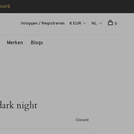
tuurd
Inloggen / Registreren
€ EUR
NL
0
Merken
Blogs
dark night
Closed