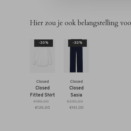
Hier zou je ook belangstelling vo
-30%
-30%
Closed
Closed
Closed
Closed
Fitted Shirt
Sasia
€180,00
€230,00
white
Pants dark
€126,00
€161,00
night