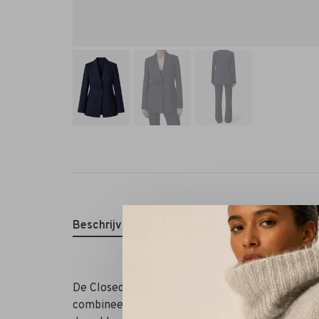
Beschrijving
Reviews
De Closed Slim Blazer in dark night is een stijl
combineert. Gemaakt van een verfijnde mix van