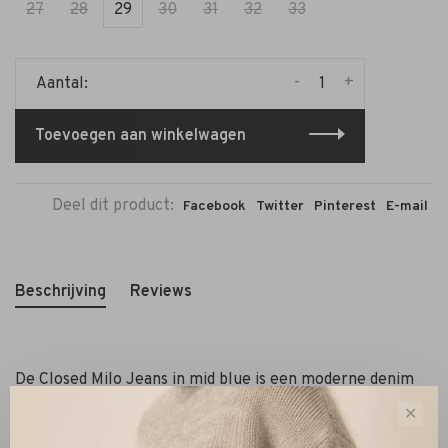
27
28
29
30
31
32
33
-
+
Aantal:
Toevoegen aan winkelwagen
Deel dit product:
Facebook
Twitter
Pinterest
E-mail
Beschrijving
Reviews
De Closed Milo Jeans in mid blue is een moderne denim
essential met een tijdloze uitstraling. Dankzij de mid-rise
✕
taille en rechte pijp heeft deze jeans een comfortabele