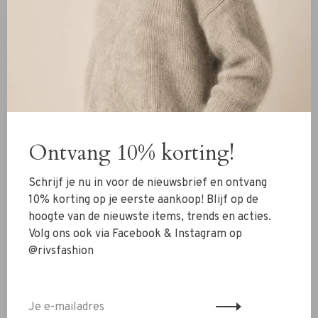
en flatterende pasvorm die gemakkelijk te combineren is
met verschillende stijlen.
De jeans is gemaakt van (gerecycled) katoen, wat zorgt
voor een stevige maar comfortabele denimkwaliteit. De
subtiele destroyed details geven de broek een
nonchalante en moderne uitstraling. De open beenzoom
zorgt daarnaast voor een casual en eigentijdse finishing
touch.
Ontvang 10% korting!
De mid blue wassing maakt deze jeans veelzijdig en
Schrijf je nu in voor de nieuwsbrief en ontvang
eenvoudig te combineren met zowel casual als meer
10% korting op je eerste aankoop! Blijf op de
geklede outfits. Draag hem met een blouse, T-shirt of
hoogte van de nieuwste items, trends en acties.
knit voor een moeiteloos stijlvolle look.
Volg ons ook via Facebook & Instagram op
@rivsfashion
De jeans valt goed op maat en zit zeer comfortabel.
Twijfel je nog over de maat? Neem contact met ons op
via WhatsApp 06-13069593, mail naar
info@rivs.nl
of bel