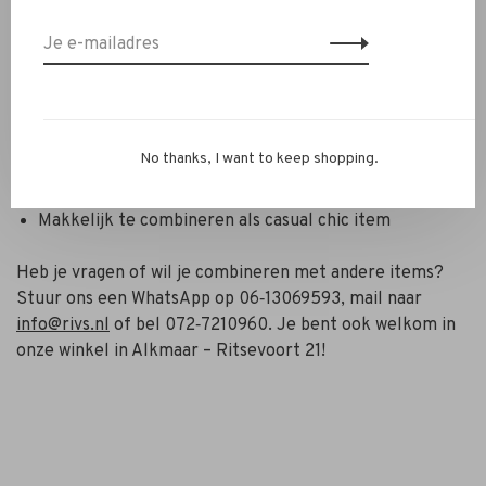
Gemaakt van 100 % katoen (denimkwaliteit)
Moderne afgeronde onderzoom (“curved hem”)
Neutraal antraciet — veelzijdig draagbaar
No thanks, I want to keep shopping.
Klassieke details: kraag, knoopsluiting, manchetten
Makkelijk te combineren als casual chic item
Heb je vragen of wil je combineren met andere items?
Stuur ons een WhatsApp op 06‑13069593, mail naar
info@rivs.nl
of bel 072‑7210960. Je bent ook welkom in
onze winkel in Alkmaar – Ritsevoort 21!