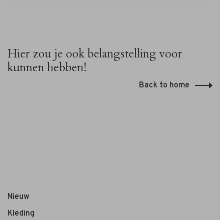
Hier zou je ook belangstelling voor
kunnen hebben!
Back to home
Janice
Janice
Dixon
Leren
€285,00
Chelsea
Boots
zwart
Nieuw
Kleding