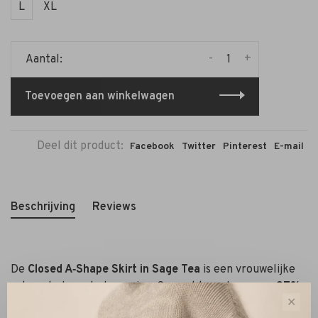
L
XL
-
+
Aantal:
Toevoegen aan winkelwagen
Deel dit product:
Facebook
Twitter
Pinterest
E-mail
Beschrijving
Reviews
De
Closed A‑Shape Skirt in Sage Tea
is een vrouwelijke
rok met elegante beweging. Gemaakt van luxueuze
97%
✕
viscose en 3% elastaan
crepe, voelt de stof soepel en