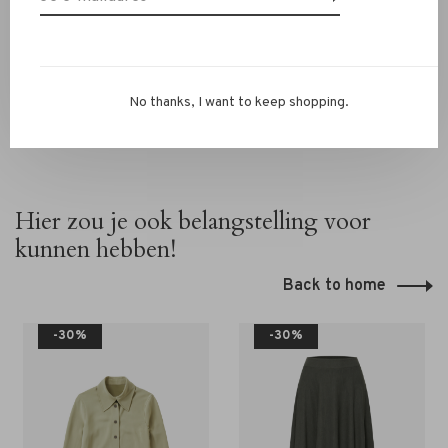
RIVS‑team via chat of
info@rivs.nl
— we helpen je graag
verder.
No thanks, I want to keep shopping.
Hier zou je ook belangstelling voor
kunnen hebben!
Back to home
-30%
-30%