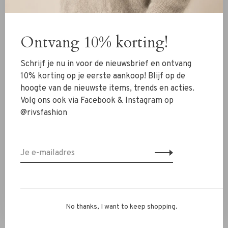
Nieuw
Kleding
Ontvang 10% korting!
Schoenen
Schrijf je nu in voor de nieuwsbrief en ontvang
Sieraden
10% korting op je eerste aankoop! Blijf op de
Accessoires
hoogte van de nieuwste items, trends en acties.
SALE
Volg ons ook via Facebook & Instagram op
@rivsfashion
RIVS Store
Over ons
Contact
Verzenden
Ruilen & retourneren
No thanks, I want to keep shopping.
Personal Styling / Private Shopping