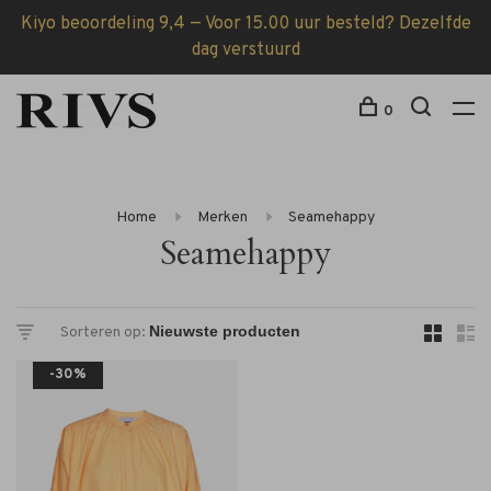
Kiyo beoordeling 9,4 — Voor 15.00 uur besteld? Dezelfde
dag verstuurd
0
Home
Merken
Seamehappy
Seamehappy
Sorteren op:
-30%