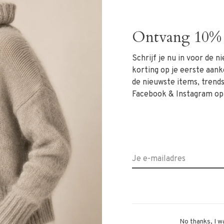
HE Top Bianca noir
RÓHE Trouser Cleo black j
€250,00
€175,00
€260,00
€182,00
Ontvang 10% 
Schrijf je nu in voor de 
korting op je eerste aank
de nieuwste items, trends 
Facebook & Instagram op
No thanks, I w