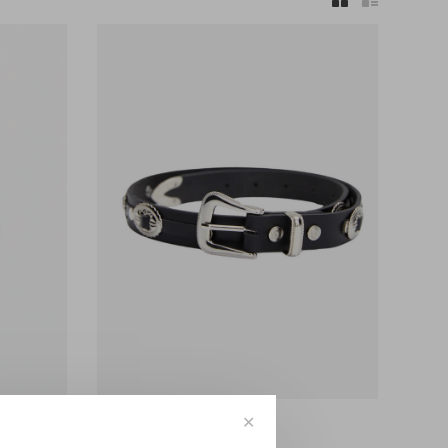
✕
RÓHE