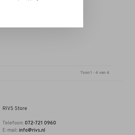
Toon 1 - 4 van 4
RIVS Store
Telefoon:
072-721 0960
E-mail:
info@rivs.nl