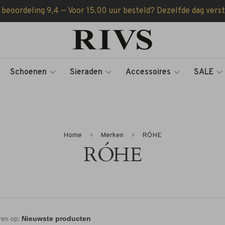
 beoordeling 9,4 — Voor 15.00 uur besteld? Dezelfde dag vers
Schoenen
Sieraden
Accessoires
SALE
Home
Merken
RÓHE
RÓHE
ren op: