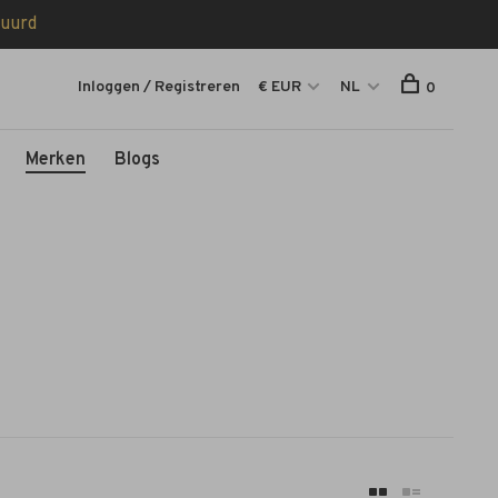
tuurd
Inloggen / Registreren
€ EUR
NL
0
Merken
Blogs