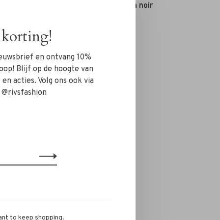
acquard
RÓHE Belt Gina noir
€140,00
korting!
nieuwsbrief en ontvang 10%
oop! Blijf op de hoogte van
en acties. Volg ons ook via
 @rivsfashion
ant to keep shopping.