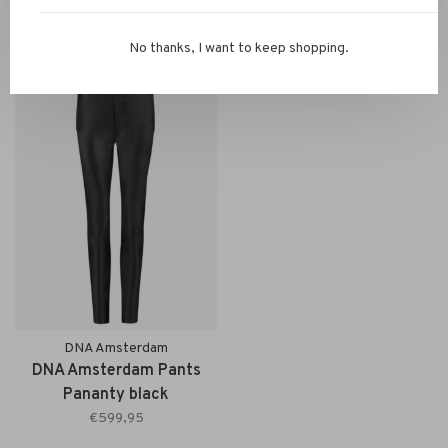
black
Short camel
€599,95
€299,95
€209,96
No thanks, I want to keep shopping.
DNA Amsterdam
DNA Amsterdam Pants
Pananty black
€599,95