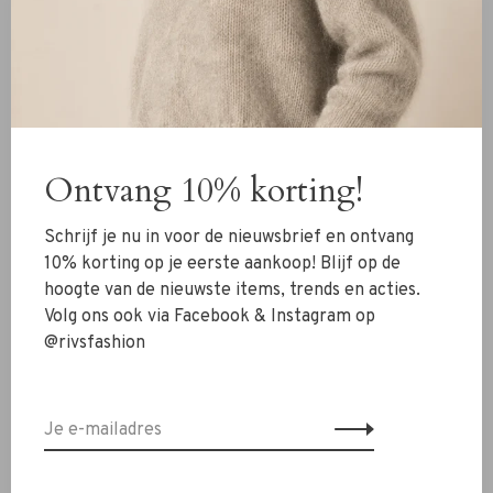
DNA Amsterdam
DNA Amsterdam
DNA Amsterdam Hudson
DNA Amsterdam Pax
Pants bounty white
Suede Pants soft taupe
€649,99
€659,99
-30%
Ontvang 10% korting!
Schrijf je nu in voor de nieuwsbrief en ontvang
10% korting op je eerste aankoop! Blijf op de
hoogte van de nieuwste items, trends en acties.
Volg ons ook via Facebook & Instagram op
@rivsfashion
DNA Amsterdam
DNA Amsterdam
DNA Amsterdam Pants Ann
DNA Amsterdam Shiva