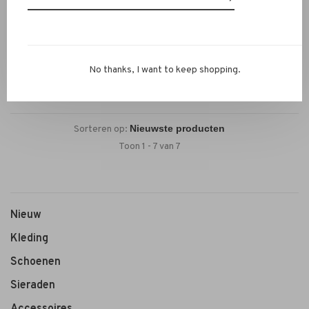
Allude
Allude Silk Slip Skirt khaki
€369,00
No thanks, I want to keep shopping.
Sorteren op:
Toon 1 - 7 van 7
Nieuw
Kleding
Schoenen
Sieraden