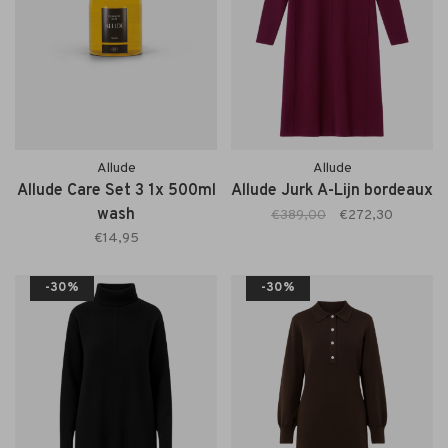
Allude
Allude
Allude Care Set 3 1x 500ml
Allude Jurk A-Lijn bordeaux
wash
€389,00
€272,30
€14,95
-30%
-30%