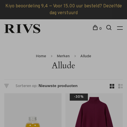
Kiyo beoordeling 9,4 — Voor 15.00 uur besteld? Dezelfde
dag verstuurd
0
Home
Merken
Allude
Allude
Sorteren op:
-30%