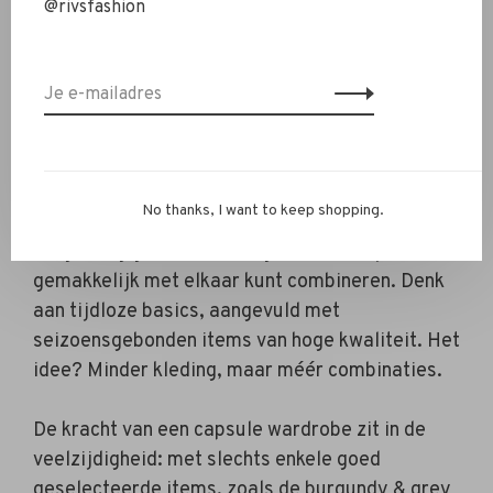
@rivsfashion
SHOP DE LOOK →
Wat is een capsule wardrobe?
Een capsule wardrobe is een compacte
No thanks, I want to keep shopping.
garderobe die bestaat uit een beperkt aantal
zorgvuldig gekozen kledingstukken die je
gemakkelijk met elkaar kunt combineren. Denk
aan tijdloze basics, aangevuld met
seizoensgebonden items van hoge kwaliteit. Het
idee? Minder kleding, maar méér combinaties.
De kracht van een capsule wardrobe zit in de
veelzijdigheid: met slechts enkele goed
geselecteerde items, zoals de burgundy & grey