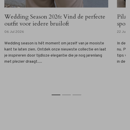
Wedding Season 2026: Vind de perfecte
Pilat
outfit voor iedere bruiloft
sport
06 Jul 2026
22 Jun 
Wedding season is hét moment om jezelf van je mooiste
In deze
kant te laten zien. Ontdek onze nieuwste collectie en laat
nu. Pil
je inspireren door tijdloze elegantie die je nog jarenlang
tips vo
met plezier draagt....
in de bu
1
2
3