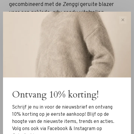
gecombineerd met de
Zenggi
geruite blazer
voor een geklede, city-ready uitstraling.
✕
De
Niu Rok bordeaux
voegt een vrouwelijke,
speelse touch toe en geeft de outfit extra
beweging. Zwarte suède laarzen zorgen voor
lengte en elegantie, terwijl de grote suède tas
in taupe de look praktisch én luxe maakt.
Statementringen maken het geheel compleet
met een subtiel vleugje glamour.
Ontvang 10% korting!
Schrijf je nu in voor de nieuwsbrief en ontvang
10% korting op je eerste aankoop! Blijf op de
hoogte van de nieuwste items, trends en acties.
Volg ons ook via Facebook & Instagram op