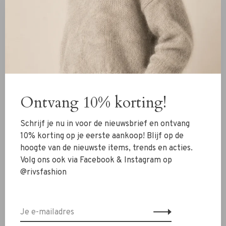
Materiaal
96% Viscose
4% Elastaan
Details
Ontvang 10% korting!
Losvallend model
Bijpassend ceintuur
Schrijf je nu in voor de nieuwsbrief en ontvang
Maxi lengte
10% korting op je eerste aankoop! Blijf op de
hoogte van de nieuwste items, trends en acties.
Wasvoorschrift
Volg ons ook via Facebook & Instagram op
Machinewas 30 graden
@rivsfashion
Twijfel je nog over je maat? Neem contact op met ons
RIVS-team via de chat of
info@rivs.nl
. We helpen je graag
verder!