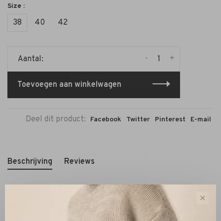
Size :
38
40
42
-
+
Aantal:
Toevoegen aan winkelwagen
Deel dit product:
Facebook
Twitter
Pinterest
E-mail
Beschrijving
Reviews
✕
Pasvorm
Valt normaal