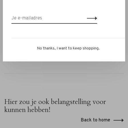
✔ Zijzakken, gulp en riemlussen
✔ Verfijnde military green kleur
✔ Comfortabel én elegant
Heb je vragen of wil je combineren met andere items?
Stuur ons een WhatsApp op 06‑13069593, mail naar
info@rivs.nl
of bel 072‑7210960. Je bent ook welkom in
No thanks, I want to keep shopping.
onze winkel in Alkmaar, Ritsevoort 21!
Hier zou je ook belangstelling voor
kunnen hebben!
Back to home