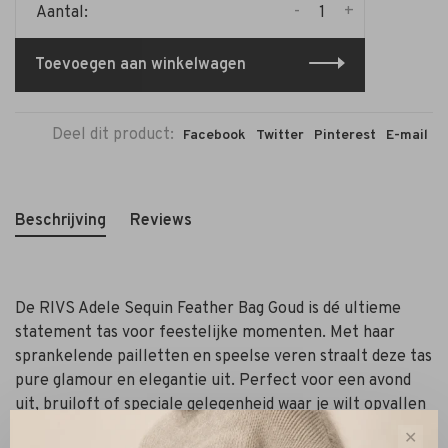
-
+
Aantal:
Toevoegen aan winkelwagen
Deel dit product:
Facebook
Twitter
Pinterest
E-mail
Beschrijving
Reviews
De RIVS Adele Sequin Feather Bag Goud is dé ultieme
statement tas voor feestelijke momenten. Met haar
sprankelende pailletten en speelse veren straalt deze tas
pure glamour en elegantie uit. Perfect voor een avond
uit, bruiloft of speciale gelegenheid waar je wilt opvallen
met stijl.
✕