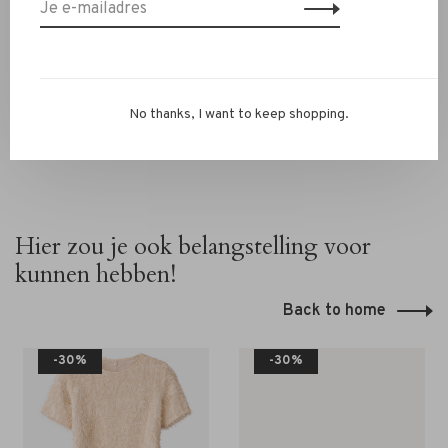
Stuur ons een WhatsApp op 06-13069593, mail naar
info@rivs.nl
of bel 072-7210960. Je bent ook welkom in
onze winkel in Alkmaar – Ritsevoort 21!
No thanks, I want to keep shopping.
Hier zou je ook belangstelling voor
kunnen hebben!
Back to home
-30%
-30%