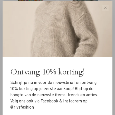
✕
Robert Friedman
Robert Friedman
Robert Friedman Blouse
Robert Friedman Blouse
Beal bloem print
Beal groen
€229,00
€160,30
€229,00
€160,30
Ontvang 10% korting!
Sort by:
Showing 1 - 4 of 4
Schrijf je nu in voor de nieuwsbrief en ontvang
10% korting op je eerste aankoop! Blijf op de
hoogte van de nieuwste items, trends en acties.
Volg ons ook via Facebook & Instagram op
@rivsfashion
New Arrivals