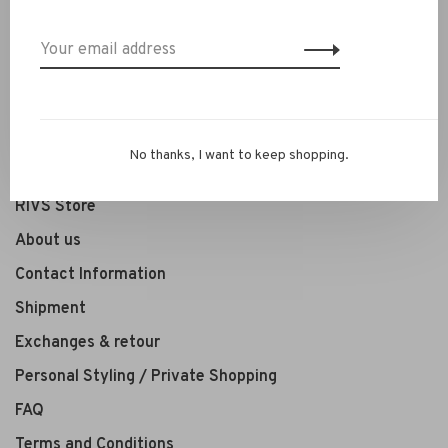
Clothing
Shoes
Jewelry
Accessoires
SALE
No thanks, I want to keep shopping.
RIVS Store
About us
Contact Information
Shipment
Exchanges & retour
Personal Styling / Private Shopping
FAQ
Terms and Conditions