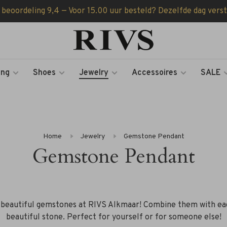
 beoordeling 9,4 — Voor 15.00 uur besteld? Dezelfde dag vers
ing
Shoes
Jewelry
Accessoires
SALE
Home
Jewelry
Gemstone Pendant
Gemstone Pendant
t beautiful gemstones at RIVS Alkmaar! Combine them with ea
beautiful stone. Perfect for yourself or for someone else!