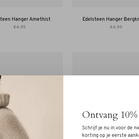
steen Hanger Amethist
Edelsteen Hanger Bergkr
€4,95
€4,95
Ontvang 10% 
Schrijf je nu in voor de 
korting op je eerste aank