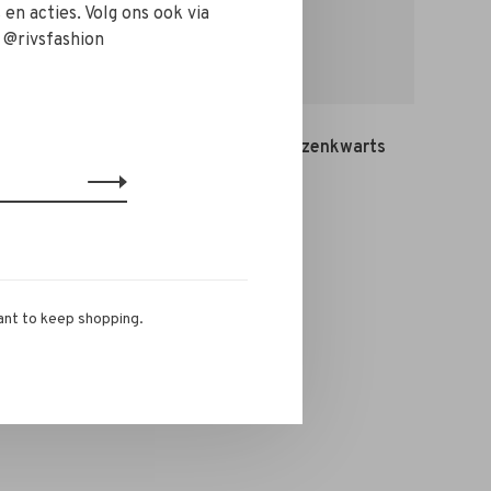
en acties. Volg ons ook via
 @rivsfashion
asper
Edelsteen Hanger Rozenkwarts
€4,95
ant to keep shopping.