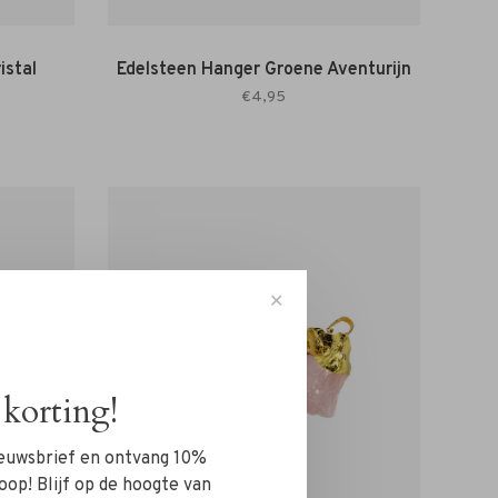
istal
Edelsteen Hanger Groene Aventurijn
€4,95
✕
korting!
nieuwsbrief en ontvang 10%
oop! Blijf op de hoogte van