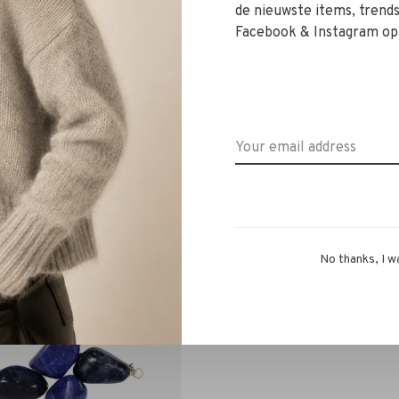
de nieuwste items, trends 
Facebook & Instagram op
een Hanger Lapis Lazuli
Edelsteen Hanger Red J
€4,95
€4,95
No thanks, I w