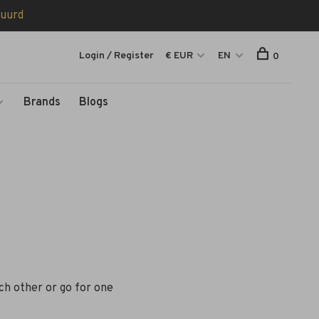
tuurd
Login / Register
€ EUR
EN
0
Brands
Blogs
ch other or go for one