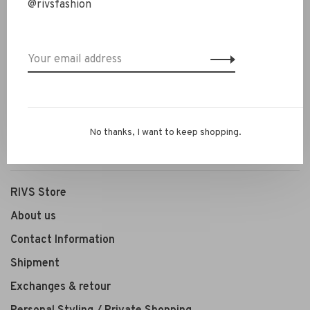
@rivsfashion
New Arrivals
Clothing
Shoes
Jewelry
Accessoires
No thanks, I want to keep shopping.
SALE
RIVS Store
About us
Contact Information
Shipment
Exchanges & retour