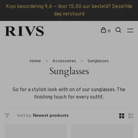
Kiyo beoordeling 9,4 — Voor 15.00 uur besteld? Dezelfde
dag verstuurd
0
Home
Accessoires
Sunglasses
Sunglasses
Go for a stylish look with on of our sunglasses. The
finishing touch for every outfit.
Sort by: