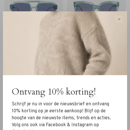
✕
Janice
Janice
Janice Zonnebril Sully
Janice Zonnebril Royce
blauw
blauw
€150,00
€145,00
Ontvang 10% korting!
Schrijf je nu in voor de nieuwsbrief en ontvang
Sort by:
10% korting op je eerste aankoop! Blijf op de
Showing 1 - 4 of 4
hoogte van de nieuwste items, trends en acties.
Volg ons ook via Facebook & Instagram op