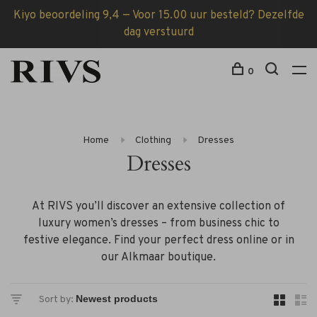
Kiyo beoordeling 9,4 — Voor 15.00 uur besteld? Dezelfde
dag verstuurd
0
Home
Clothing
Dresses
Dresses
At RIVS you’ll discover an extensive collection of
luxury women’s dresses – from business chic to
festive elegance. Find your perfect dress online or in
our Alkmaar boutique.
Sort by: