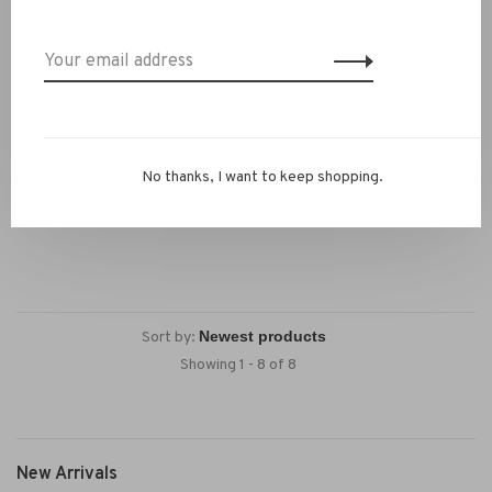
ACCESS
ACCESS
ACCESS Jurk glitter zwart
ACCESS Jurk V-hals zwart
No thanks, I want to keep shopping.
€329,00
€209,00
Sort by:
Showing 1 - 8 of 8
New Arrivals