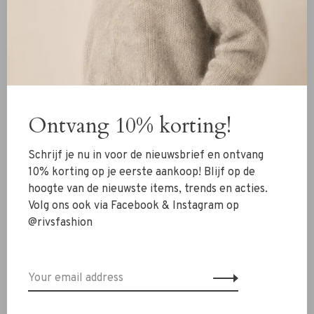
IBANA
Malene Birger
Ibana Sana Lange Rok pine
Malene Birger Barbara
green
Lange Rok deep lichen
green
€129,99
€260,00
Ontvang 10% korting!
Schrijf je nu in voor de nieuwsbrief en ontvang
10% korting op je eerste aankoop! Blijf op de
hoogte van de nieuwste items, trends en acties.
Volg ons ook via Facebook & Instagram op
@rivsfashion