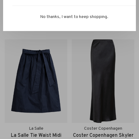
Zenggi Trvl Drss
Zenggi Amsterdam
Zenggi Trvl Drss Steef
Zenggi Amsterdam Satin
No thanks, I want to keep shopping.
Skirt ink blue
Drawstring Skirt fern green
€160,00
€230,00
La Salle
Coster Copenhagen
La Salle Tie Waist Midi
Coster Copenhagen Skyler