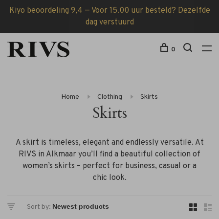
Kiyo beoordeling 9,4 — Voor 15.00 uur besteld? Dezelfde
dag verstuurd
0
Home
Clothing
Skirts
Skirts
A skirt is timeless, elegant and endlessly versatile. At
RIVS in Alkmaar you’ll find a beautiful collection of
women’s skirts – perfect for business, casual or a
chic look.
Sort by: