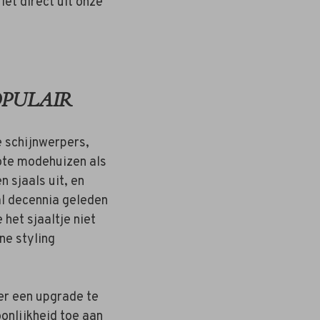
iet direct uit onze
OPULAIR
e schijnwerpers,
rote modehuizen als
n sjaals uit, en
al decennia geleden
 het sjaaltje niet
ne styling
eer een upgrade te
onlijkheid toe aan