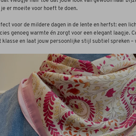
 dat vleugje flair toe dat jouw look van gewoon naar bijz
 je er moeite voor hoeft te doen.
fect voor de mildere dagen in de lente en herfst: een lich
cies genoeg warmte én zorgt voor een elegant laagje. 
 klasse en laat jouw persoonlijke stijl subtiel spreken –