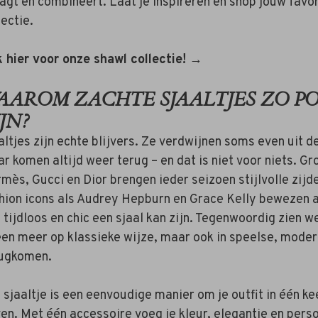
agt en combineert. Laat je inspireren en shop jouw favor
lectie.
k hier voor onze shawl collectie! →
AAROM ZACHTE SJAALTJES ZO P
JN?
altjes zijn echte blijvers. Ze verdwijnen soms even uit d
r komen altijd weer terug – en dat is niet voor niets. G
mès, Gucci en Dior brengen ieder seizoen stijlvolle zijde
hion icons als Audrey Hepburn en Grace Kelly bewezen 
 tijdloos en chic een sjaal kan zijn. Tegenwoordig zien we
een meer op klassieke wijze, maar ook in speelse, moder
ugkomen.
 sjaaltje is een eenvoudige manier om je outfit in één k
en. Met één accessoire voeg je kleur, elegantie en perso