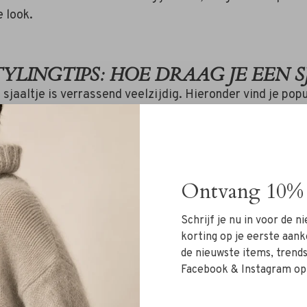
e look.
TYLINGTIPS: HOE DRAAG JE EEN S
 sjaaltje is verrassend veelzijdig. Hieronder vind je pop
ieren om jouw sjaal te dragen – met extra tips om je pers
en stralen.
ssiek om de hals
Ontvang 10% 
meest iconische manier blijft natuurlijk rond de hals. K
op voor een Franse flair of vouw hem strak voor een str
Schrijf je nu in voor de 
fect voor bij een spijkerjasje, blazer of zelfs een basic w
korting op je eerste aank
de nieuwste items, trends 
Facebook & Instagram op