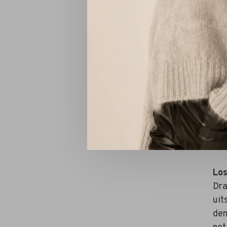
Kli
Los
Dra
uit
den