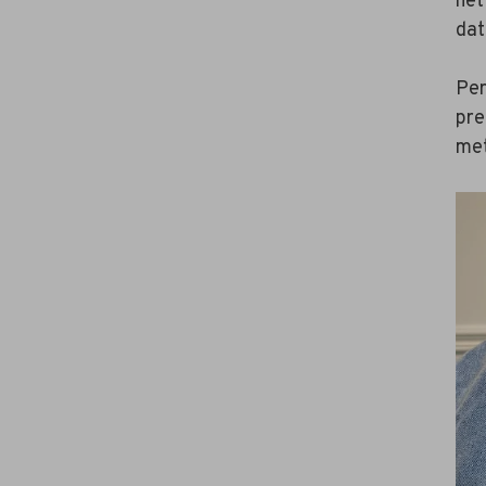
net
dat
Per
pre
met