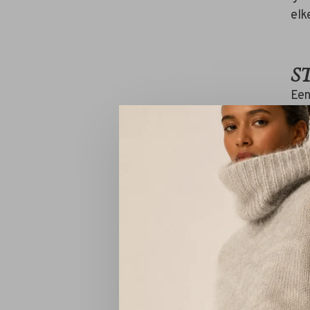
elk
S
Een
man
lat
Kla
De 
kno
Per