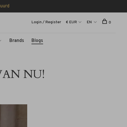
tuurd
Login / Register
€ EUR
EN
0
Brands
Blogs
VAN NU!