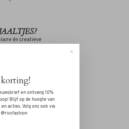
JAALTJES?
ulaire én creatieve
oonlijke stijl te
✕
korting!
ies voor een simpele
akke, moderne touch.
nieuwsbrief en ontvang 10%
it T-shirt.
oop! Blijf op de hoogte van
en acties. Volg ons ook via
 @rivsfashion