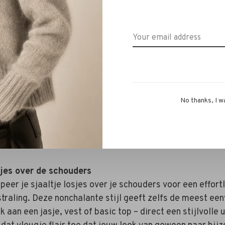
No thanks, I w
k hier voor Shawl oranje paard! →
jes over de schouders
peer je sjaaltje losjes over je schouders voor een effort
straling. Deze nonchalante stijl geeft zelfs de meest een
k aan een jasje, vest of basic top – direct een stijlvolle