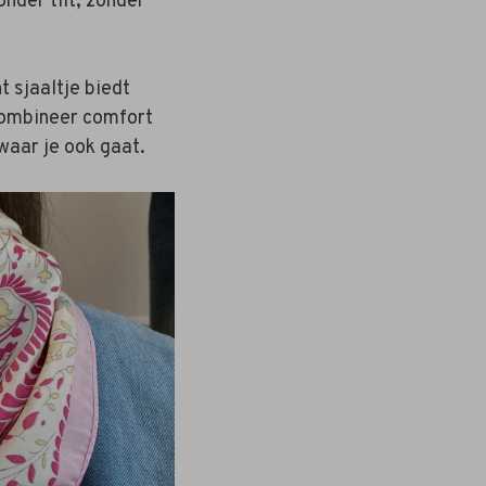
onder tilt, zónder
t sjaaltje biedt
Combineer comfort
 waar je ook gaat.