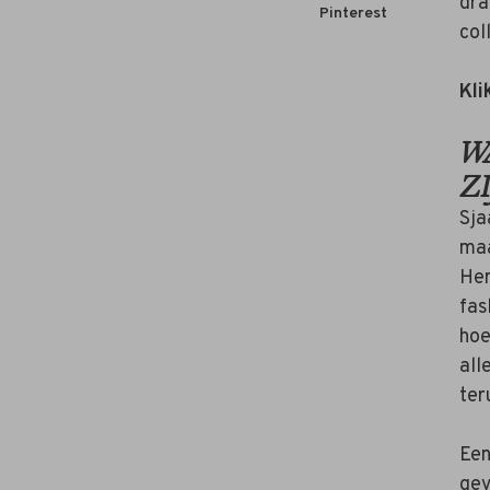
dra
Pinterest
col
Kli
W
ZI
Sja
maa
Her
fas
hoe
all
ter
Een
gev