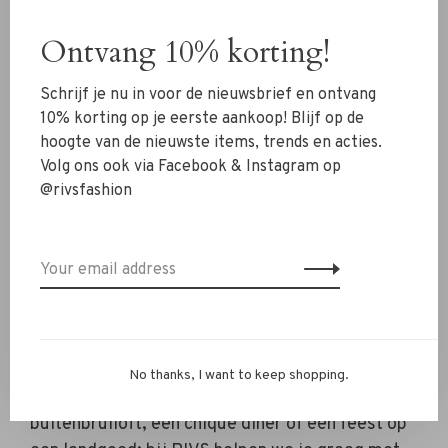
voor een buitenbruiloft. Zo geef je iedere outfit
een persoonlijke touch zonder dat het geheel te
Ontvang 10% korting!
druk wordt.
Schrijf je nu in voor de nieuwsbrief en ontvang
10% korting op je eerste aankoop! Blijf op de
hoogte van de nieuwste items, trends en acties.
Volg ons ook via Facebook & Instagram op
@rivsfashion
Bekijk hier de accessoires collectie→
Vind jouw perfecte wedding guest look
bij RIVS
No thanks, I want to keep shopping.
Of je nu bent uitgenodigd voor een romantische
buitenbruiloft, een chique diner of een feest op