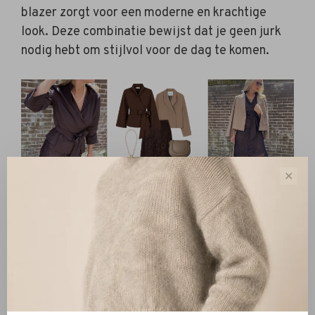
blazer zorgt voor een moderne en krachtige
look. Deze combinatie bewijst dat je geen jurk
nodig hebt om stijlvol voor de dag te komen.
✕
Shop de look→
Styling maakt het verschil
De mooiste trouwgast-outfits zitten vaak in de
details. Denk aan een mooie pump, een elegante
tas, subtiele sieraden of een stijlvolle zonnebril