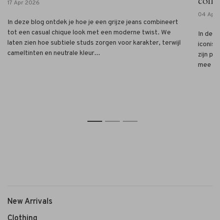
colle
17 Apr 2026
04 Apr
In deze blog ontdek je hoe je een grijze jeans combineert
tot een casual chique look met een moderne twist. We
In deze
laten zien hoe subtiele studs zorgen voor karakter, terwijl
iconis
cameltinten en neutrale kleur...
zijn pe
mee va
1
2
3
New Arrivals
Clothing