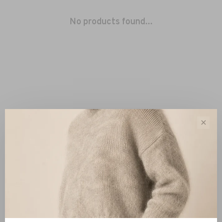
No products found...
✕
Sort by:
Showing 1 - 0 of 0
New Arrivals
Clothing