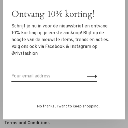
Shoes
Ontvang 10% korting!
Jewelry
Schrijf je nu in voor de nieuwsbrief en ontvang
Accessoires
10% korting op je eerste aankoop! Blijf op de
SALE
hoogte van de nieuwste items, trends en acties.
Volg ons ook via Facebook & Instagram op
@rivsfashion
RIVS Store
About us
Contact Information
Shipment
Exchanges & retour
Personal Styling / Private Shopping
No thanks, I want to keep shopping.
FAQ
Terms and Conditions