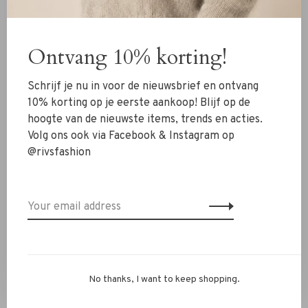
New Arrivals
Clothing
Ontvang 10% korting!
Shoes
Schrijf je nu in voor de nieuwsbrief en ontvang
Jewelry
10% korting op je eerste aankoop! Blijf op de
Accessoires
hoogte van de nieuwste items, trends en acties.
SALE
Volg ons ook via Facebook & Instagram op
@rivsfashion
RIVS Store
About us
Contact Information
Shipment
Exchanges & retour
No thanks, I want to keep shopping.
Personal Styling / Private Shopping