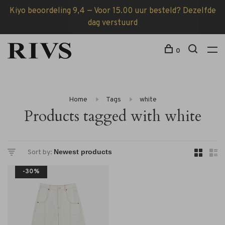
Kiyo beoordeling 9,4 — Voor 15.00 uur besteld? Dezelfde
dag verstuurd
0
Home
Tags
white
Products tagged with white
Sort by:
-30%