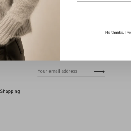
No thanks, I w
Schrijf je in voor onze nieuwsbrief en
ontvang 10% korting op je eerstvolgende
bestelling!*
e Shopping