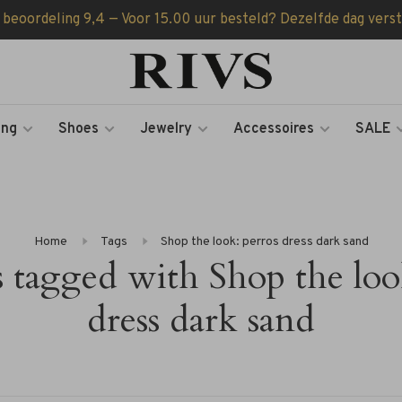
 beoordeling 9,4 — Voor 15.00 uur besteld? Dezelfde dag vers
ing
Shoes
Jewelry
Accessoires
SALE
Home
Tags
Shop the look: perros dress dark sand
 tagged with Shop the loo
dress dark sand