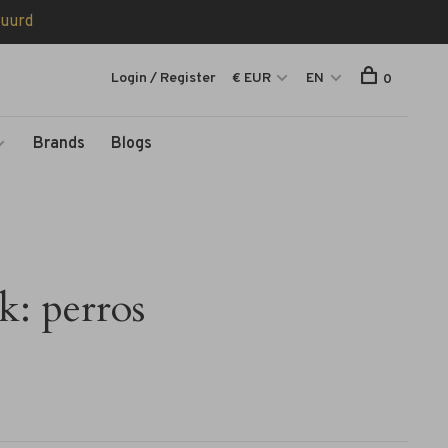
tuurd
Login / Register
€ EUR
EN
0
Brands
Blogs
k: perros