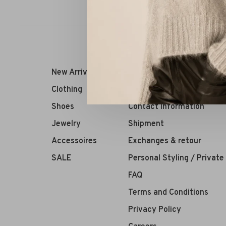
Sort by:
New Arrivals
RIVS Store
Clothing
About us
Shoes
Contact Information
Jewelry
Shipment
Accessoires
Exchanges & retour
SALE
Personal Styling / Privat
FAQ
Terms and Conditions
Privacy Policy