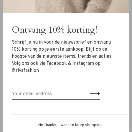
New Arrivals
Ontvang 10% korting!
Clothing
Shoes
Schrijf je nu in voor de nieuwsbrief en ontvang
Jewelry
10% korting op je eerste aankoop! Blijf op de
hoogte van de nieuwste items, trends en acties.
Accessoires
Volg ons ook via Facebook & Instagram op
SALE
@rivsfashion
RIVS Store
About us
Contact Information
Shipment
No thanks, I want to keep shopping.
Exchanges & retour