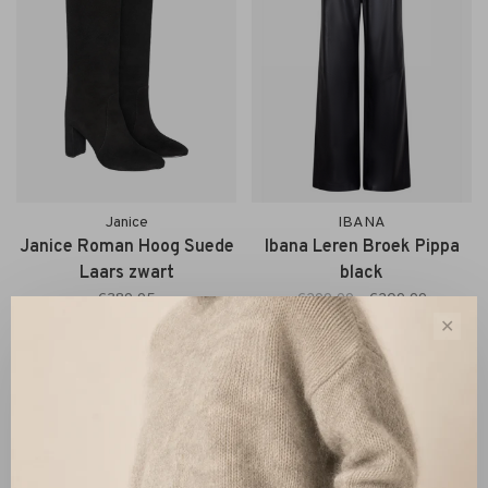
Janice
IBANA
Janice Roman Hoog Suede
Ibana Leren Broek Pippa
Laars zwart
black
€389,95
€299,99
€209,99
✕
Sort by:
Showing 1 - 2 of 2