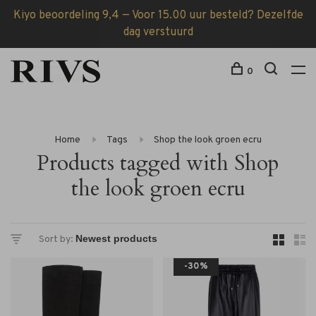
Kiyo beoordeling 9,4 — Voor 15.00 uur besteld? Dezelfde
dag verstuurd
0
Home
Tags
Shop the look groen ecru
Products tagged with Shop
the look groen ecru
Sort by:
-30%