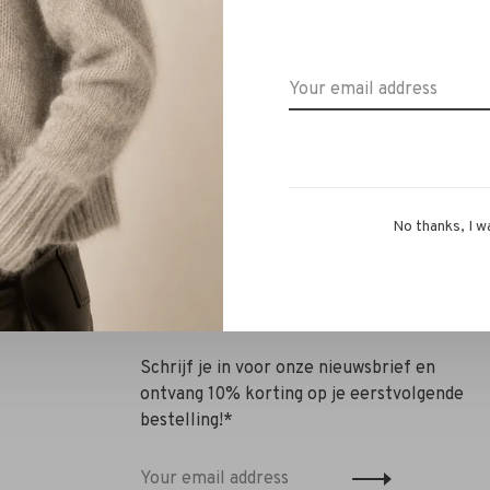
DNA Amsterdam
msterdam Hudson Pants
bounty white
€649,99
No thanks, I w
Schrijf je in voor onze nieuwsbrief en
ontvang 10% korting op je eerstvolgende
bestelling!*