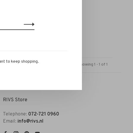
ant to keep shopping.
Showing 1 - 1 of 1
RIVS Store
Telephone:
072-721 0960
Email:
info@rivs.nl