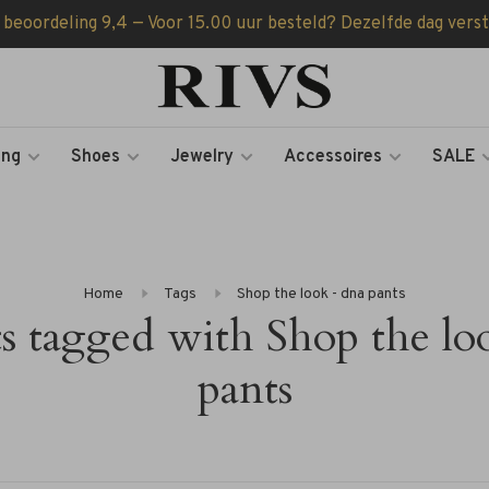
 beoordeling 9,4 — Voor 15.00 uur besteld? Dezelfde dag vers
ing
Shoes
Jewelry
Accessoires
SALE
Home
Tags
Shop the look - dna pants
s tagged with Shop the lo
pants