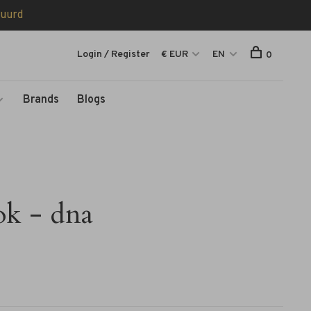
tuurd
Login / Register
€ EUR
EN
0
Brands
Blogs
ok - dna