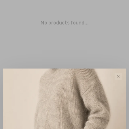
No products found...
✕
Sort by:
Showing 1 - 0 of 0
New Arrivals